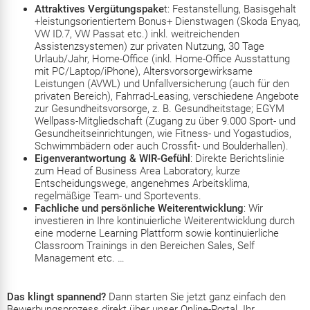
Attraktives Vergütungspake
t: Festanstellung, Basisgehalt
+leistungsorientiertem Bonus+ Dienstwagen (Skoda Enyaq,
VW ID.7, VW Passat etc.) inkl. weitreichenden
Assistenzsystemen) zur privaten Nutzung, 30 Tage
Urlaub/Jahr, Home-Office (inkl. Home-Office Ausstattung
mit PC/Laptop/iPhone), Altersvorsorgewirksame
Leistungen (AVWL) und Unfallversicherung (auch für den
privaten Bereich), Fahrrad-Leasing, verschiedene Angebote
zur Gesundheitsvorsorge, z. B. Gesundheitstage; EGYM
Wellpass-Mitgliedschaft (Zugang zu über 9.000 Sport- und
Gesundheitseinrichtungen, wie Fitness- und Yogastudios,
Schwimmbädern oder auch Crossfit- und Boulderhallen).
Eigenverantwortung & WIR-Gefühl
: Direkte Berichtslinie
zum Head of Business Area Laboratory, kurze
Entscheidungswege, angenehmes Arbeitsklima,
regelmäßige Team- und Sportevents.
Fachliche und persönliche Weiterentwicklung
: Wir
investieren in Ihre kontinuierliche Weiterentwicklung durch
eine moderne Learning Plattform sowie kontinuierliche
Classroom Trainings in den Bereichen Sales, Self
Management etc. …
Das klingt spannend?
Dann starten Sie jetzt ganz einfach den
Bewerbungsprozess direkt über unser Online-Portal. Ihr