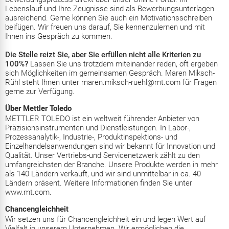
Lebenslauf und Ihre Zeugnisse sind als Bewerbungsunterlagen
ausreichend. Gerne können Sie auch ein Motivationsschreiben
beifügen. Wir freuen uns darauf, Sie kennenzulernen und mit
Ihnen ins Gespräch zu kommen.
Die Stelle reizt Sie, aber Sie erfüllen nicht alle Kriterien zu
100%?
Lassen Sie uns trotzdem miteinander reden, oft ergeben
sich Möglichkeiten im gemeinsamen Gespräch. Maren Miksch-
Rühl steht Ihnen unter maren.miksch-ruehl@mt.com für Fragen
gerne zur Verfügung.
Über Mettler Toledo
METTLER TOLEDO ist ein weltweit führender Anbieter von
Präzisionsinstrumenten und Dienstleistungen. In Labor-,
Prozessanalytik-, Industrie-, Produktinspektions- und
Einzelhandelsanwendungen sind wir bekannt für Innovation und
Qualität. Unser Vertriebs-und Servicenetzwerk zählt zu den
umfangreichsten der Branche. Unsere Produkte werden in mehr
als 140 Ländern verkauft, und wir sind unmittelbar in ca. 40
Ländern präsent. Weitere Informationen finden Sie unter
www.mt.com.
Chancengleichheit
Wir setzen uns für Chancengleichheit ein und legen Wert auf
Vielfalt in unserem Unternehmen. Wir ermöglichen die