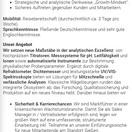
Strategische und analytische Denkweise, „Growth‑Mindset“.
Sicheres Auftreten gegenüber Kunden und Mitarbeitern.
Mobilität
: Reisebereitschaft (durchschnittlich ca. 3 Tage pro
Woche).
Sprachkenntnisse
: Fließende Deutschkenntnisse und sehr gute
Englischkenntnisse.
Unser Angebot
Wir setzen neue Maßstäbe in der analytischen Exzellenz
: von
hochpräzisen
Titratoren
,
Messsysteme für pH
,
Leitfähigkeit
und
Ionen
sowie
automatisierte Instrumente
zur Bestimmung
physikalischer Probenparameter. Ergänzt durch digitale
Refraktometer
,
Dichtemesser
und leistungsstarke
UV/VIS-
Spektroskopie
bieten wir Lösungen für
blitzschnelle
und
verlässliche Analysen
. Klassische Wägelösungen runden das
integrierte Ökosystem ab, das Forschung, Qualitätssicherung und
Produktion auf ein neues Niveau hebt. Darüber hinaus bieten wir:
Sicherheit & Karrierechancen
: Wir sind Marktführer in einer
krisensicheren Wachstumsbranche. Damit Sie als Sales
Manager:in / Vertriebsleiter erfolgreich sind, legen wir
großen Wert auf eine umfassende, strukturierte
Einarbeitung inkl. Teilnahme an unserer Einführungswoche
für neue Mitarbeitende am Standort Gießen.