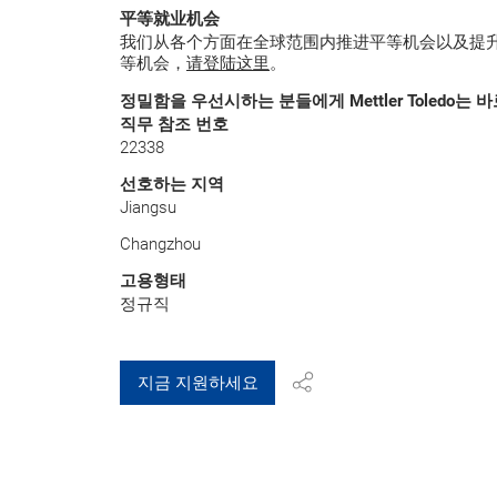
平等就业机会
我们从各个方面在全球范围内推进平等机会以及提
等机会，
请登陆这里
。
정밀함을 우선시하는 분들에게 Mettler Toledo는
직무 참조 번호
22338
선호하는 지역
Jiangsu
Changzhou
고용형태
정규직
지금 지원하세요