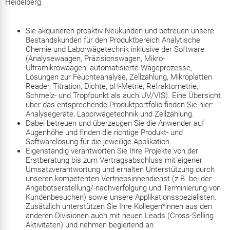
Heidelberg.
Sie akquirieren proaktiv Neukunden und betreuen unsere
Bestandskunden für den Produktbereich Analytische
Chemie und Laborwägetechnik inklusive der Software
(Analysewaagen, Präzisionswagen, Mikro-
Ultramikrowaagen, automatisierte Wägeprozesse,
Lösungen zur Feuchteanalyse, Zellzählung, Mikroplatten
Reader, Titration, Dichte, pH-Metrie, Refraktometrie,
Schmelz- und Tropfpunkt als auch UV/VIS). Eine Übersicht
über das entsprechende Produktportfolio finden Sie hier:
Analysegeräte
,
Laborwägetechnik
und
Zellzählung
.
Dabei betreuen und überzeugen Sie die Anwender auf
Augenhöhe und finden die richtige Produkt- und
Softwarelösung für die jeweilige Applikation.
Eigenständig verantworten Sie Ihre Projekte von der
Erstberatung bis zum Vertragsabschluss mit eigener
Umsatzverantwortung und erhalten Unterstützung durch
unseren kompetenten Vertriebsinnendienst (z.B. bei der
Angebotserstellung/-nachverfolgung und Terminierung von
Kundenbesuchen) sowie unsere Applikationsspezialisten.
Zusätzlich unterstützen Sie Ihre Kollegen*innen aus den
anderen Divisionen auch mit neuen Leads (Cross-Selling
Aktivitäten) und nehmen begleitend an