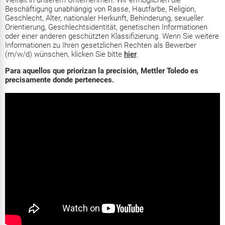
Vielfalt in unserem Unternehmen. Wir ermöglichen die
Beschäftigung unabhängig von Rasse, Hautfarbe, Religion,
Geschlecht, Alter, nationaler Herkunft, Behinderung, sexueller
Orientierung, Geschlechtsidentität, genetischen Informationen
oder einer anderen geschützten Klassifizierung. Wenn Sie weitere
Informationen zu Ihren gesetzlichen Rechten als Bewerber
(m/w/d) wünschen, klicken Sie bitte
hier
.
Para aquellos que priorizan la precisión, Mettler Toledo es
precisamente donde perteneces.