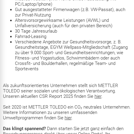
PC/Laptop/Iphone)
Gut ausgestatteter Firmenwagen (z.B. VW-Passat), auch
zur Privat-Nutzung
Altersvorsorgewirksame Leistungen (AVWL) und
Unfallversicherung (auch für den privaten Bereich)
30 Tage Jahresurlaub
Fahrrad-Leasing
Verschiedene Angebote zur Gesundheitsvorsorge, z. B.
Gesundheitstage, EGYM Wellpass-Mitgliedschaft (Zugang
zu über 9.000 Sport- und Gesundheitseinrichtungen, wie
Fitness- und Yogastudios, Schwimmbädern oder auch
Crossfit- und Boulderhallen, regelmäßige Team- und
Sportevents
Als zukunftsorientiertes Unternehmen stellt sich METTLER
TOLEDO seiner sozialen und ökologischen Verantwortung.
Unseren aktuellen CSR Report 2025 finden Sie
hier
.
Seit 2020 ist METTLER TOLEDO ein CO₂ neutrales Unternehmen.
Weitere Informationen zu unseren umfassenden
Umweltprogrammen finden Sie
hier
.
Das klingt spannend?
Dann starten Sie jetzt ganz einfach den