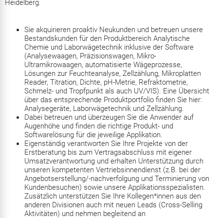
Heidelberg.
Sie akquirieren proaktiv Neukunden und betreuen unsere
Bestandskunden für den Produktbereich Analytische
Chemie und Laborwägetechnik inklusive der Software
(Analysewaagen, Präzisionswagen, Mikro-
Ultramikrowaagen, automatisierte Wägeprozesse,
Lösungen zur Feuchteanalyse, Zellzählung, Mikroplatten
Reader, Titration, Dichte, pH-Metrie, Refraktometrie,
Schmelz- und Tropfpunkt als auch UV/VIS). Eine Übersicht
über das entsprechende Produktportfolio finden Sie hier:
Analysegeräte
,
Laborwägetechnik
und
Zellzählung
.
Dabei betreuen und überzeugen Sie die Anwender auf
Augenhöhe und finden die richtige Produkt- und
Softwarelösung für die jeweilige Applikation.
Eigenständig verantworten Sie Ihre Projekte von der
Erstberatung bis zum Vertragsabschluss mit eigener
Umsatzverantwortung und erhalten Unterstützung durch
unseren kompetenten Vertriebsinnendienst (z.B. bei der
Angebotserstellung/-nachverfolgung und Terminierung von
Kundenbesuchen) sowie unsere Applikationsspezialisten.
Zusätzlich unterstützen Sie Ihre Kollegen*innen aus den
anderen Divisionen auch mit neuen Leads (Cross-Selling
Aktivitäten) und nehmen begleitend an