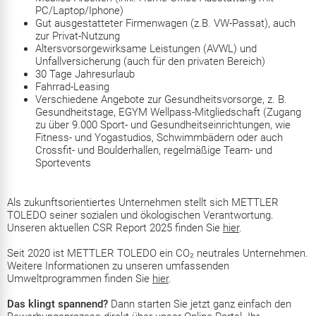
PC/Laptop/Iphone)
Gut ausgestatteter Firmenwagen (z.B. VW-Passat), auch
zur Privat-Nutzung
Altersvorsorgewirksame Leistungen (AVWL) und
Unfallversicherung (auch für den privaten Bereich)
30 Tage Jahresurlaub
Fahrrad-Leasing
Verschiedene Angebote zur Gesundheitsvorsorge, z. B.
Gesundheitstage, EGYM Wellpass-Mitgliedschaft (Zugang
zu über 9.000 Sport- und Gesundheitseinrichtungen, wie
Fitness- und Yogastudios, Schwimmbädern oder auch
Crossfit- und Boulderhallen, regelmäßige Team- und
Sportevents
Als zukunftsorientiertes Unternehmen stellt sich METTLER
TOLEDO seiner sozialen und ökologischen Verantwortung.
Unseren aktuellen CSR Report 2025 finden Sie
hier
.
Seit 2020 ist METTLER TOLEDO ein CO₂ neutrales Unternehmen.
Weitere Informationen zu unseren umfassenden
Umweltprogrammen finden Sie
hier
.
Das klingt spannend?
Dann starten Sie jetzt ganz einfach den